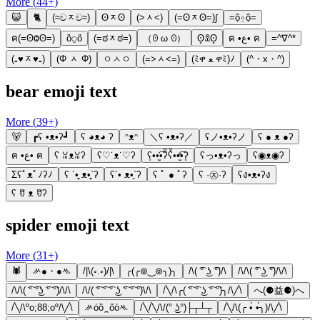
More (
44
+)
😺
🐈
(≈චᆽච≈)
ʘᆽʘ
(˃ᆺ˂)
(=ʘᆽʘ=)∫
=ộ⍛ộ=
ฅ(=ʘⰙʘ=)
ὃ⍜ὅ
(=ಠᆽಠ=)
（ꏿ ω ꏿ）
ʘ̥ꀾʘ̥
ฅ •ع• ฅ
=^∇^*
(₌♥ᆽ♥₌)
(Φ ᆺ Φ)
ㅇㅅㅇ
(=˃ᆺ˂=)
(ﾐዋ ﻌ ዋﾐ)ﾉ
(^・x・^)
bear emoji text
More (
39
+)
🐻
┏ʕ •ᴥ•ʔ┛
ʕ ◕ᴥ◕ ʔ
ᵔᴥᵔ
＼ʕ •ᴥ•ʔ／
ʕノ•ᴥ•ʔノ
ʕ ● ᴥ ●ʔ
ฅ •ع• ฅ
ʕ ꈍᴥꈍʔ
ʕ♡˙ᴥ˙♡ʔ
ʕ͙••̫͑͡•ʔͦʕͮ••̫ͤ͡•ʔ͙
ʕっ•ᴥ•ʔっ
ʕ◉ᴥ◉ʔ
Σʕﾟᴥﾟﾉʔﾉ
ʕ ´•̥̥̥ ᴥ•̥̥̥`ʔ
ʕ´• ᴥ•̥`ʔ
ʕ ﾟ ● ﾟʔ
ʕ ·㉨·ʔ
ʕง•ᴥ•ʔง
ʕ ꆤ ᴥ ꆤʔ
spider emoji text
More (
31
+)
🕷
ᄽ●・●ᄿ
/|\(◦.◦)/|\
╭(╭⊚‿⊚╮)╮
/\( ͡° ͜ʖ ͡°)/\
/\/\( ͡° ͜ʖ ͡°)/\/\
/\/\( ͡° ͡°͜ʖ ͡° ͡°)/\/\
/\/( ͡° ͡° ͡° ͜ʖ ͡° ͡° ͡°)\/\
/╲/\╭( ͡° ͡° ͜ʖ ͡° ͡°)╮/\╱\
へ(⚈益⚈)へ
/╲/\ºo;88;oº/\╱\
ᄽὁȍ ̪ őὀᄿ
/╲/╲/\/(° ͜ʖ°)├┬┴┬
/╲/\(╭ •̀ •́╮)/\╱\