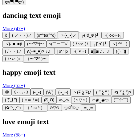
ლ(▀̿̿Ĺ̯̿̿▀̿ლ)
dancing text emoji
More (
47
+)
💃
( ノ・・)ノ
(o^^)o(^^o)
ヽ(•‿•)ノ
┌( ಠ_ಠ )┘
╰( ⊹o⊹)╮
ヾ(⌐■_■)/
(〜^∇^)〜
ﾍ(￣ー￣)ﾉ
( ﾉ･o･ )ﾉ
┌|ﾟзﾟ|┘
ヾ( ^^ゞ)
( /・・)ノ
ᕕ(⌐■_■)ᕗ ♪♬
| o∵ |o
~( ˘▾˘~)
◙▒◙ ♫♩♬
ƪ(˘⌣˘)ʃ
( ﾉ･ｪ･ )ﾉ
（〜^∇^ )〜
happy emoji text
More (
52
+)
😀
꒰ · ◡ · ꒱
(•‿•)
(‘A`)
(¬‿¬)
ヽ(͡◕ ͜ʖ ͡◕)ﾉ
( ͡^ ͜ʖ ͡^ )
ᕙ( ͡° ͜ʖ ͡°)ᕗ
( ͡° ل͜ ͡°)
( ✧≖ ͜ʖ≖)
(͡o‿O͡)
ɷ◡ɷ
(＾▽＾)
⊂◉‿◉つ
(￣个￣)
(✿◠‿◠)
（＾ω＾）
⊙▽⊙
ღවꇳවღ
≖‿≖
love emoji text
More (
58
+)