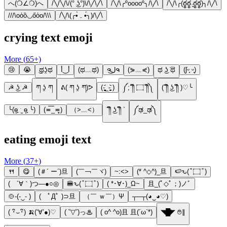
へ(❍∠❍)へ
/╲/╲/\/(° ͜ʖ°)\/\╱\╱\
/╲/\╭ºooooº╮/\╱\
/╲/\╭(ఠ్ఠఠ్ఠ˓̭ఠ్ఠఠ్ఠ)╮/\╱\
///\oὁȍ◡őὀo/\\\
/╲/\(╭•̀ﮧ •́╮)/\╱\
crying text emoji
More (
65
+)
😢
😭
͜ಥʖ̯ಥ
أ‿أ
(ಥ﹏ಥ)
ຈل͜ຈ
(⋟﹏⋞)
ಥ ͜ʖ ͡ಥ
(ʃᵕ̩̩ ᵕ̩̩)
☭ ͜ʖ ☭
ཀ ʖ̯ ཀ
ᕕ( ཀ ʖ̯ ཀ)ᕗ
(-̥̥̥̥̥̥̥̥̥̥̥̥̥̥̥̥̥̥̥̥̥̥̥̥̥᷄_-̥̥̥̥̥̥̥̥̥̥̥̥̥̥̥̥̥̥̥̥̥̥̥̥̥᷅ )
༼;´༎ຶ ۝ ༎ຶ༽
(´༎ຶ ͜ʖ ༎ຶ )♡╰
╰(ɵ̥̥ ˑ̫ ɵ̥̥ ╰)
(≖͞_≖̥)
（>﹏<）
´༎ຶ ͜ʖ ༎ຶ `
༼ಢ_ಢ༽
eating emoji text
More (
37
+)
🍴
😋
(＃´ ー´)旦
(￣￢￣ヾ)
~:<>
(* ^◇^)_旦
🍉ԅ( ͒ ۝ ͒ )
( ´∀｀)つ―●○◎
🍔ԅ( ͒ ۝ ͒ )
( *･∀･)_Ω~
且_(ﾟ◇ﾟ；)ノﾞ
🍲-(-‿- )
( ﾟДﾟ )⊃旦
（￣ ｗ￣）Ψ
┬─┬(◕‿◕♡)
( ･ิ⌣･ิ) 🍌(‘∀’●)♡
( ˘▽˘)っ♨
( o^ ^o)且 且(´ω`*)
◥█̆̈◤ ࿉∥