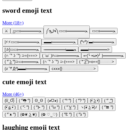
sword emoji text
More (
18
+)
⚔️
͜▭▭ι═══════ﺤ
༼ຈل͜ຈ༽▭▭ι═══════ﺤ
▭▭ι═════ﺤ
(⁰▿⁰)◜▬ι═══════ﺤ
▬▬ι════════ﺤ
|⚡⚡▭▭ι═══════ﺤ
[✰︎]▭▭ι═══════ﺤ
-════════ι▬▬ﺤ
▬▬ι═══════>
(∩ ͡ ° ʖ ͡ °) ⊃=(===>
( `ω´ )۶▭ι═══════ﺤ
↜(╰ •ω•)╯ |═══════ﺤ
( ͡° ͜ʖ ͡°)⊃▭ι═════ﺤ
(∩ ͡ ° ʖ ͡ °) ⊃-(===>
( ͝° ͜ʖ͡°)=o==[]::::::::::>
(ง ͠ ᵒ̌ Дᵒ̌)▬▬ι═══════ﺤ
cxxx{}:::::::::::::::::::::::::::>
cute emoji text
More (
46
+)
(͡o‿O͡)
( ͡°👅 ͡°)
ʘ‿ʘ
(◕ᗜ◕)
( ͡°³ ͡°)
( ͡°? ͡°)
(͡• ͜ʖ ͡•)
( ͡° ͜ ͡°)
(͡• ͜໒ ͡• )
( ͡°- ͡°)
( ͡°⊱ ͡°)
( ͡°ω ͡°)
( ͡° ͜V ͡°)
ヽ(͡◕ ͜ʖ ͡◕)ﾉ
( ͡°〓 ͡°)
( ͡° ᴥ ͡°)
(✿❦ ͜ʖ ❦)
(✿ ♡‿♡)
( ͡°Ɛ ͡°)
( ͡°з ͡°)
laughing emoji text