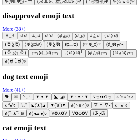
Ψ(Φ皿Φ)))～††
(◞≼◉ื≽◟ ;益;◞≼◉ื≽◟)Ψ
(｀㊥益㊥)Ψ
Ψ(☆ｗ☆)Ψ
disapproval emoji text
More (
38
+)
ᇂ_ᇂ
ಠ ಠ
ಠ◡ಠ
ಠ ''ಠ
(ಥ ͜ʖಥ)
(ಠ ͜ ಠ)
ಠ ͜ʖ ಠ
( ͡ಠ ʖ̯ ͡ಠ)
( ͡ಥ ͜ʖ ͡ಥ)
( ಠ ͜ʖರೃ)
( ͡ಠ ͜ʖ ͡ಠ)
(ಥ﹏ಥ)
(☞ ಠ_ಠ)☞
(ಠ_ಠ)┌∩┐
( ʘ̆ ╭͜ʖ╮ ʘ̆ )
╭∩╮(ಠ۝ಠ)╭∩╮
┌( ͡ಠ ʖ̯ ͡ಠ)┘
(ಥ ͜ʖಥ)╭∩╮
( ͡ಠ ʖ̯ ͡ಠ)╭∩╮
໒( ಥ Ĺ̯ ಥ )७
dog text emoji
More (
41
+)
🐕
🐶
ᐠ-ꞈ-ᐟ
▼ ᴥ ▼
(◣_◢)
▼・ᴥ・▼
ʕっ•ᴥ•ʔっ
૮ ´• ﻌ ´• ა
૮ ºﻌºა
“◡”
◣(´ᴥ`)◢
▼(´ᴥ`)▼
໒(＾ᴥ＾)७
▽･ｪ･▽ﾉ”
૮ ˙ ﻌ˙ ა
໒( ̿･ ᴥ ̿･ )ʋ
໒( ●ܫฺ ●)ʋ
V✪⋏✪V
V✪ω✪V
꒰⌯͒•·̫•⌯͒꒱
cat emoji text