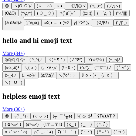
😨
ヽ(O_O )ﾉ
(ㆆ _ ㆆ)
◑.◑
ゞ◎Д◎ヾ
(⊃‿⊂)
(ノдヽ)
(O∆O)
(⊃д⊂)
( ⚆ _ ⚆ )
ヾ(ﾟдﾟ)ﾉ゛
((□ ;))
(; ･`д･´)​
(°△°|||)
(૭ ఠ༬ఠ)૭
ჴ˘ര‸രჴ
c໒( ◐ ﹏ ◐ )७੭
y( ꒪◊꒪ )y
（ΩДΩ）
(ﾟДﾟ;)
hello and hi emoji text
More (
34
+)
ⓗⓔⓛⓛⓞ
( ^_^)／
ヾ(＾∇＾)
(ノ^∇^)
ヾ(☆▽☆)
(¬_¬)ﾉ
(๑ö◡ö)۶
＼(-o- )
(。･∀･)ﾉ
(/・0・)
(^o^)/
(￣▽￣)ノ
( ﾟ▽ﾟ)/
(;-_-)ノ
(。-ω-)ﾉ
(≧∇≦)/
＼(°o°；）
川o･-･)ﾉ
(｡･x･)ゞ
＼(￣O￣)
helpless emoji text
More (
36
+)
😣
╮(╯_╰)╭
(ㆆ ᴗ ㆆ)
(╥╯⌒╰╥๑)
┗(･ω･;)┛
ʕT//ᴥ//T ʔ
( ✿˃̣̣̥᷄⌓˂̣̣̥᷅ )
(๑˃̣̣̥⌓˂̣̣̥)
(ﾐ〒﹏〒ﾐ)
(´c_`)
(´_ゝ`)
( ◜◡‾ )
ο（´･ω･｀o）
ρ(´-＿-｀●)
Σ(｀L_｀ )
(´･_･`)
( º﹃º )
( ˘･з･)