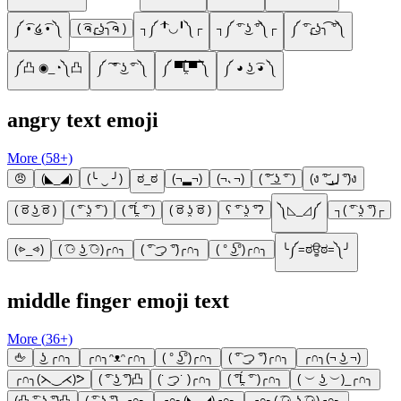
༼ ͡• ͜໒ ͡• ༽
( ͡ຈ╭͜ʖ╮͡ຈ )
┐༼ ͡╹◡╹༽┌
┐༼ ͡° ͜ʖ ͡°༽┌
༼ ͡°╭͜ʖ╮͡ ͡°༽
༼凸 ◉_◔༽凸
༼ ͠ ͡° ͜ʖ ͡° ༽
༼ ▀̿̿Ĺ̯̿̿▀̿ ̿༽
༼ ◕ ͜ʖ ͡◕ ༽
angry text emoji
More (
58
+)
😠
(◣_◢)
(╰ ‿ ╯)
ಠ_ಠ
(¬▂¬)
(¬､¬)
( ͠° ͟ʖ ͡° )
(ง ͠° ͟ل͜ ͡°)ง
( ͡ಠ ͜ʖ ͡ಠ )
( ͡° ʖ̯ ͡° )
( ͡°Ĺ̯ ͡° )
( ͡ಠ ʖ̯ ͡ಠ )
ʕ ͡° ʖ̯ ͡°ʔ
༽◺_◿༼
┐( ͡° ʖ̯ ͡°)┌
(⩺_⩹)
( ͡⚆ ͜ʖ ͡⚆)╭∩╮
( ͡° ͜つ ͡°)╭∩╮
( ° ͜ʖ͡°)╭∩╮
╰༼=ಠਊಠ=༽╯
middle finger emoji text
More (
36
+)
🖕
͜ʖ ╭∩╮
╭∩╮ᵔᴥᵔ╭∩╮
( ° ͜ʖ͡°)╭∩╮
( ͡° ͜つ ͡°)╭∩╮
╭∩╮(¬ ͜ʖ ¬)
╭∩╮(⋋‿⋌)ᕗ
( ͡° ͜ʖ ͡°)凸
(˙ ͜つ˙ )╭∩╮
( ͡°Ĺ̯ ͡° )╭∩╮
( ︶ ͜ʖ ︶)_╭∩╮
(凸 ͡° ͜ʖ ͡°)凸
( ͡° ͜ʖ ͡°)_╭∩╮
╭∩╮(◣_◢)╭∩╮
╭∩╮( ͡⚆ ͜ʖ ͡⚆)╭∩╮