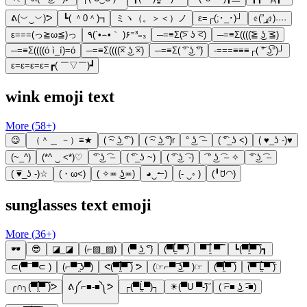
ᕕ(︶‿︶)ᕗ
┗( ＾0＾)┓
ミヽ（。＞＜）ノ
ε=┌(;･_･)┘
৫(”ړ৫)˒˒˒˒
ε===(っ≧ω≦)っ
٩(´•⌢•｀ )۶⁼³₌₃
─=≡Σ(͡> ʖ ͡<)
─=≡Σ((((͡≧ ͜ʖ ͡≦)
─=≡Σ((((ó ì_í)=ó
─=≡Σ((((͡× ͜ʖ ͡×)
─=≡Σ( ͡° ͜ʖ ͡°)
-===≡≡≡┌( ͝° ͜ʖ͡°)┘
ε=ε=ε=ε=┏( ￣▽￣)┛
wink emoji text
More (
58
+)
😉
（＾＿ －）≡★
( ͡~ ͜ʖ ͡° )
( ͡~ ͜ʖ ͡°)r
° ͜ʖ ͡ –
( ͡°_ʖ <)
( ♥_ʖ -)♥
(~_^)
(*^ ‿ <*)♡
͡° ͜ʖ ͡ –
( ͡°_ʖ ~)
( ͡° ͜ʖ ͡ -)
͡ ° ͜ʖ ͡ – ✧
͡° ͜ʖ ͡ –
( ͡♥_ʖ -)☆
(・ω<)
( ✧≖ ͜ʖ≖)
◕‿↼)
(- ‿◦ )
(╹ꇴ◠)
sunglasses text emoji
More (
36
+)
🕶️
😎
◪_◪
(⌐▨_▨)
(▀ ͜ʖ ͡°)
(▀̿Ĺ̯▀̿ ̿)
▀ ̿ĺ̯ ▀̿ ̿
┗(▀̿ĺ̯▀̿ ̿)┓
⊂(▀¯▀⊂ )
(⌐▀͡ ̯ʖ▀)
ᕙ(▀̿̿ĺ̯̿̿▀̿ ̿) ᕗ
(☞⌐▀͡ ͜ʖ͡▀ )☞
(▀̿ĺ̯▀̿ ̿)
(̿▀̿ ̿Ĺ̯̿̿▀̿ ̿)̄
╭∩╮(▀̿ĺ̯▀̿ ̿)ᕗ
ᕕ༼⌐■-■༽ᕗ
┌(▀Ĺ̯▀)┐
☀(▀U ▀-͠)
( ͡⌐■ ͜ʖ ͡-■)