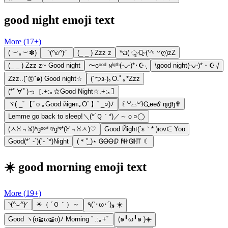
good night emoji text
More (
17
+)
( ︶｡︶✽)
◝(^௰^)◜
(_ _ ) Zzz z
*ଘ( ॢᵕ꒶̮ᵕ(꒡ᵋ ꒡ღ)zZ
(_ _ ) Zzz z~ Good night
〜ɢᵒᵒᵈ ɴⁱᵍᵗʰ(ᵕᴗᵕ)*･☪︎·̩͙
\good night(ᵕᴗᵕ)*・☪︎·̩͙/
Zzz..(ˇ㉨ˇ๑) Good night☆
(´つз-)｡O.ﾟ｡*Zzz
(*ﾟ∀ﾟ)っ［.+:｡☆Good Night☆.+:｡］
ヾ( _ﾟ【ﾟo ｡Good йigнт｡Oﾟ】ﾟ_○)ﾉ
꒰ ꒡⌓꒡꒱ᏩɵɵᎴ ɳɩɠɧ✟
Lemme go back to sleep!＼(*´Ｑ｀*)／～ｏ○◯
(ㅅꈍ﹃ꈍ)*gᵒᵒᒄ ᵑⁱgᑋᵗ*(ꈍ﹃ꈍㅅ)♡
Gооd Йight(´ε｀* )ιον∈ Υου
Good(*´ -`)(´- `*)Night
(＊’͜’ )⋆ ᎶᎾᎾⅅ ℕᏐᎶℍᎢ ☾
☀️ good morning emoji text
More (
19
+)
◝(^⌣^)◜
☀（ ´Ｏ｀）～
٩(`･ω･´)و ☀️
Good ヽ(o≧ω≦o)ﾉ Morning ﾟ.:｡+ﾟ
(๑╹ω╹๑ )☀️