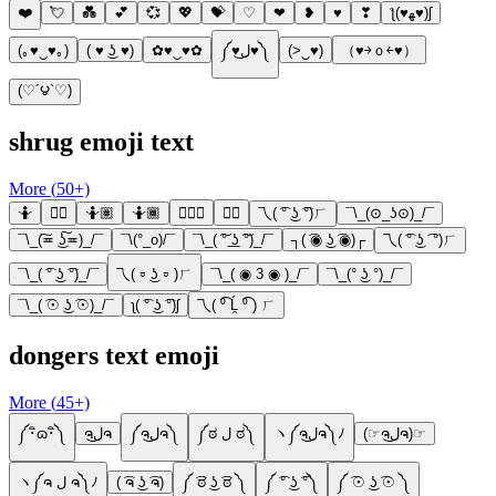
❤️
💘
💑
💕
💞
💖
💝
♡
❤
❥
♥
❣
ƪ(♥ﻬ♥)ʃ
(｡♥‿♥｡)
( ♥ ͜ʖ ♥)
✿♥‿♥✿
༼♥ل͜♥༽
(>‿♥)
（♥￫ｏ￩♥）
(♡´౪`♡)
shrug emoji text
More (
50
+)
🤷
🤷‍♀️
🤷🏽
🤷🏾
🤷🏾‍♀️
🤷‍♂️
乁( ͡° ͜ʖ ͡°)ㄏ
¯\_(⊙_ʖ⊙)_/¯
¯\_(͠≖ ͜ʖ͠≖)_/¯
¯\(°_o)/¯
¯\_( ͠° ͟ʖ ͠°)_/¯
┐( ͡◉ ͜ʖ ͡◉)┌
乁( ͡° ͜ʖ ͡ °)ㄏ
¯\_( ͡° ͜ʖ ͡°)_/¯
乁( ⏒ ͜ʖ ⏒ )ㄏ
¯\_( ◉ 3 ◉ )_/¯
¯\_(° ͜ʖ °)_/¯
¯\_( ͡☉ ͜ʖ ͡☉)_/¯
ʅ( ͡° ͜ʖ ͡°)ʃ
乁( ⁰͡ Ĺ̯ ⁰͡ ) ㄏ
dongers text emoji
More (
45
+)
༼･ิɷ･ิ༽
ຈل͜ຈ
༼ຈل͜ຈ༽
༼ಠ ل ಠ༽
ヽ༼ຈل͜ຈ༽ﾉ
(☞ຈل͜ຈ)☞
ヽ༼ຈ ل ຈ༽ﾉ
( ͡ຈ ͜ʖ ͡ຈ)
༼ ͡ಠ ͜ʖ ͡ಠ ༽
༼ ͡° ͜ʖ ͡°༽
༼ ͡☉ ͜ʖ ͡☉ ༽