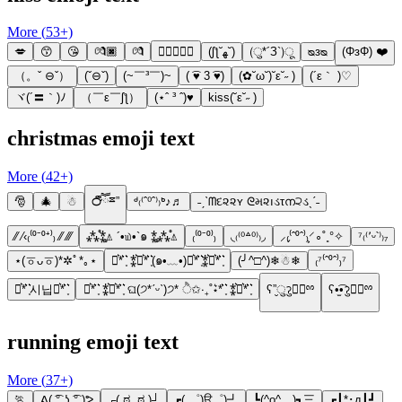
More (
53
+)
💋
😙
😘
💏🏿
💏
👨🏼‍❤️‍💋‍👩
(ʃƪ˘ﻬ˘)
(ु*´З`)ू
ᴓᴈᴓ
(ΦзΦ) ❤️
（。ˇ ⊖ˇ）
(ˇ⊖ˇ)
(~￣³￣)~
( ͡♥ 3 ͡♥)
(✿˘ω˘)˘ε˘˶ )
(´ε｀ )♡
ヾ(´〓｀)ﾉ
（￣ε￣ʃƪ）
(⋆ˆ ³ ˆ)♥
kiss(˘ε˘˶ )
christmas emoji text
More (
42
+)
🎅
🎄
☃
℺ຶཽྈ”
ᒄ₍⁽ˆ⁰ˆ⁾₎ᒃ♪♬
˗ˏˋᗰદ૨૨ʏ ᘓમ૨ıડτന੨ડˎˊ˗
⁄⁄ ⁄‹₍⁽⁰⁻⁰⁺⁾₎ ⁄⁄ ⁄⁄⁄
⁂̊⁑̥⍋ ´•௰•`๑ ⁑̥⁂̊⍋
₍⁽⁰⁻⁰⁾₎
◟₍⁽⁰꒫⁰⁾₎◞
⸝₍̗⁽ˆ⁰ˆ⁾₎͕⸍∘˚˳°✧
⁷₍⁽՚ᵕ՝⁾₎₇
⋆(ㆆᴗㆆ)*✲ﾟ*｡⋆
⋆͛*͛ ͙͛ ⁑͛⋆͛*͛ ͙͛(๑•﹏•)⋆͛*͛ ͙͛⁑͛⋆͛*͛ ͙͛
(╯^□^)❄☃❄
₍⁷⁽ˆ⁰ˆ⁾₎⁷
⋆͛*͛ ͙͛시닙⋆͛*͛ ͙͛
⋆͛*͛ ͙͛ ⁑͛⋆͛*͛ ͙͛ ଘ(੭*ˊᵕˋ)੭* ੈ✩‧₊˚⋆͛*͛ ͙͛ ⁑͛⋆͛*͛ ͙͛
ʕ”̮ुॽु✚⃞ྉ
ʕ•̫͡•ॽु✚⃞ྉ
running emoji text
More (
37
+)
🏃
ᕕ( ͡° ͜ʖ ͡° )ᕗ
┌( ಠ‿ಠ )┘
┏( ゜)ਊ゜)┛
┗(^o^ )┓三
┏┃*･д┃┛