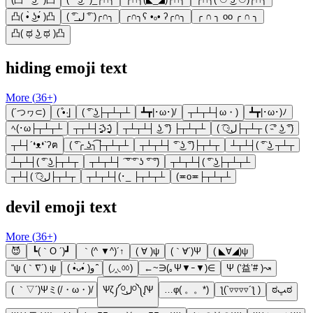
凸( •̀ ͜ʖ•́ )凸
( ͡° ل͟ ͡° )╭∩╮
╭∩╮ʕ •ₒ• ʔ╭∩╮
╭ ∩ ╮ oo ╭ ∩ ╮
凸( ಥ ͜ʖ ಥ )凸
hiding emoji text
More (
36
+)
(´つヮ⊂)
( ͒•·̫|
( ͡° ͜ʖ├┬┴┬┴
┻┳|･ω･)/
┬┴┬┴┤ω・)
┻┳|･ω･)ﾉ
ﾍ(･ω├┬┴┬┴
┬┬┴┤-̥̥̥̥̥̥̥̥̥̥̥̥̥̥̥̥̥̥̥̥̥̥̥̥̥᷄ʖ-̥̥̥̥̥̥̥̥̥̥̥̥̥̥̥̥̥̥̥̥̥̥̥̥̥᷄)
┬┴┬┴┤ ͜ʖ ͡°) ├┬┴┬┴
( ͡⚆ل͜├┬┴┬ ( ͡˵° ͜ʖ ͡°)
┬┴┤´❛ᴥ❛`ʔฅ
( ͡°╭ ͟ʖ╮͡├┬┴┬┴
┬┴┬┴┤ ͡° ͜ʖ ͡°)├┬┴┬
┴┬┴┤( ͡° ͜ʖ ┬┴┬
┴┬┴┤( ͡° ͜ʖ├┬┴┬
┬┴┬┴┤ ͡ ͡° ͡° ʖ ͡° ͡°)
┬┴┬┴┤( ͡° ͜ʖ├┬┴┬┴
┬┴┤( ͡⚆ل͜├┬┴┬
┬┴┬┴┤(･_ ├┬┴┬┴
(≖o≖├┬┴┬┴
devil emoji text
More (
36
+)
😈
┗(｀O ´)┛
｀(^ ▼^)´↑
( ∀ )ψ
(｀∀´)Ψ
( ◣∀◢)ψ
“ψ (｀∇´) ψ
( •̀ᴗ•́ )و ̑̑
(◞‸◟ㆀ)
←~∋(｡Ψ▼ｰ▼)∈
Ψ (‘益’# )↝
( ｀▽´)Ψミ(/・ω・)/
Ѱζ༼ᴼل͜ᴼ༽ᶘѰ
…φ( 。。*)
ƪ(`▿▿▿▿´ƪ )
ಠﭛಠ