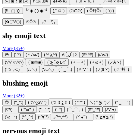
⋋| ◉ ͟ʖ ◉ |⋌
ต(ꏿ᷅௰ꏿ᷄)ต
\(๑•́o•̀๑)/
⌒(,,๏ ⋏ ๏,,)⌒
／(=๏ x ๏=)＼
(!! ´◯`)∑
╰། ◉ ◯ ◉ །╯
(;° ロ°)
(⚆ᗝ⚆)
( Ŏ艸Ŏ)
( ‘◇’)
(✿〇∀〇)
☉Ô☉
╭(* _ *)╮
shy emoji text
More (
35
+)
😳
(‘-’*)
(〃ﾉωﾉ)
( ͡~ ͜ʖ ͡~)
ᕕ[ ́ ل͜ ́ ]੭
(#^.^#)
(//∀//)
(⁄ ⁄>⁄ ▽ ⁄<⁄ ⁄)
(´◉㉨◉)
(ˊσ̴̶̷̤ ₋̮̑ σ̴̶̷̤ˋ)₊ෆ˚
(〃ー〃)
(〃ω〃)
(ノAヽ)
(´つヮ⊂)
（/｡＼)
(*/ω＼)
(⌒_⌒;)
(〃´∀｀)
(ノ′Дヾ)
(♡ ´艸` )
blushing emoji
More (
32
+)
😊
(^_^;)
( ͡°⁄ ⁄ ͜⁄ ⁄ʖ⁄ ⁄ ͡°)
(つ ͡ꈍ ͜ʖ̫ ͡ꈍ )
( *∵* )
＼( ͡° ͜/// ͡°)／
(*´_ゝ｀)
|▽//)ゝ
( *’ω’* )
(*´-｀*)
(‘-’*)
(⌒_⌒ ; )
(#^_^#)
(ﾉ∀`♥)
(´ω｀*)
(*^‿^*)
(*´∀`*)
｡(*^▽^*)ゞ
(*ﾟ●ﾟ)ゞ
(* ≧∀≦ *)
nervous emoji text