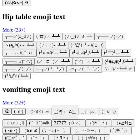
(ꈍ૩(✿•ᴗ•) 🍴
flip table emoji text
More (
33
+)
┬─┬ノ(ಠ_ಠノ)
( °□°) ︵ ┻━┻
(ノ-_-)ノ ミ ┴┴
┬──┬ ノ( -ノ)
ヽ(ຈل͜ຈ)ﾉ︵ ┻━┻
( ﾉ；；)ﾉ~┻━┻
(╯°Д°）╯︵/(.□ . \)
┬─┬ ︵ /(.□. \）
(╯ಠ∩ರ)╯︵ ┻━┻
(┛ಸ_ಸ)┛彡┻━┻
(╯’□’)╯︵ ┻━┻
┬──┬◡ﾉ(° -°ﾉ)
(ノ￣□￣)ノ ~┻━┻
(° -°） ︵ ┻━┻
(┛◉Д◉)┛彡┻━┻
┬──┬ ノ( -ノ)
┬─┬ノ( º _ ºノ)
┬━┬ ノ( ゜-゜ノ)
(ﾉ-_-)ﾉ ~┻━┻ ☆
(╯°□°)╯( ┻━┻
vomiting emoji text
More (
32
+)
🤮
(´ π`)
（>３<）三
_(´ཀ`」 ∠)_
＿|￣|○､;
(￣x￣;)
（･□･）川
( ﾟ ３ﾟ)≡@
ΣΣΣΣΣ（０＜）
（´艸｀＊）
（●≧艸≦
( ×m×)
（≧ｍ≦
(；－з-)＝゜。
（。－<>ー。）
（;ﾟ;艸;ﾟ;）
((〇<*`_、′
（´＊｀）
（＊Л＊）
（（（○∀○）））