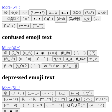
More (
54
+)
😬
⊙˛̼⊙
◑.◑
(⁰ ◕〜◕ ⁰)
⊙﹏⊙
●﹏●
⚆ᗝ⚆
(꒪⌓꒪)
⊙△⊙
ゞ◎Д◎ヾ
˚ ▱ ˚
◑ . ◑
(ﾟдﾟ )
(ಠ~ಠ)
(ʘдʘ╬)
ଵ˛̼ଵ
(-｡-;
(ﾟωﾟ；)
(ーー;)
(￣□￣)
confused emoji text
More (
41
+)
😕
(?_?)
(⊙_☉)
● . ◉
(◑ ○◑)
(ↁ_ↁ)
(゜。゜)
(‘-’*)
(☉_ ☉)
(=｀.´ =)
┐(ﾟ ～ﾟ )┌
٩◔̯◔۶
סּ_סּ
ಠ_ರೃ
ଵ ˛̼ ଵ
(º～º)
(o_O) ?
(゜-゜)
ᕕ( ╯°□° )ᕗ
ƪ(“╰ _ ╯ )ʃ
depressed emoji text
More (
51
+)
😞
(ノ_<。)
(◡︵◡)
(´-ι_-｀)
（◞‸◟）
(--_--)
'(ﾟ▽ﾟ)'
(っ´ω｀c)
从´_υ｀从
(*^﹏^*)
(^+.+^)
(◢ д ◣)
(´-ω-`)
(*ノз`*)
(ﾉω･｀o)
（ー○ー）＝３
(´・ω・｀)
乁( Ɵ͆ ل͜ Ɵ͆ )ㄏ
(ｏ´_｀ｏ)
(∥￣■￣∥)