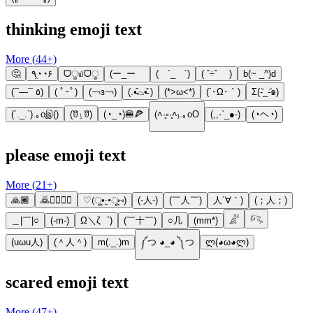
thinking emoji text
More (
44
+)
🤔
٩◔̯◔۶
ᗜੂ௰ᗜੂ
(ー_ーゞ
( `_ゝ´)
( ˇ÷ˇ )
b(~ _^)d
(¯―¯ ٥)
( ﾟｰﾟ)
(￢з￢)
(.•̵̑⌓•̵̑ )
(*>ω<*)
(´･Ω･｀)
Σ(-᷅_-᷄๑)
(´._.`).｡oஇ()
(ꆤ⍸ꆤ)
(◔_◔)🍔🍕
(˄·͈༝·͈˄₎.｡oO
(,,-`_●-)
(◔ヘ◔)
please emoji text
More (
21
+)
🙏🏾
🙇🙇‍♀️🙇‍♂️
♡(ू•‧̫•ू⑅)
(-人-)
(￣人￣)
人´∀｀)
(；人；)
＿|￣|○
(-m-)
Ω＼ζ゜)
(￣十￣)
○几
(mm*)
𓀊
𓀐
(uωu人)
(＾人＾)
m(._.)m
༼つ ◕_◕ ༽つ
ლ(◕ω◕ლ)
scared emoji text
More (
47
+)