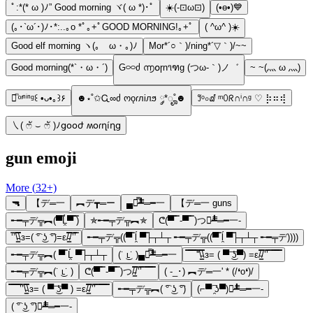
ﾟ:*(* ω )ﾉ” Good morning ヾ( ω *)･ﾟ
☀️(-⊡ω⊡)
(•ө•)💙
(｡･`ω´･)ﾉ･*:..｡o *ﾟ｡+ﾟGOOD MORNING!｡+ﾟ
( ^ω^ )☀️
Good elf morning ヽ(｡ゝω・｡)ﾉ
Mor*´○｀)/ning*´▽｀)/~~
Good morning(*`・ω・´)
G࿁࿁ძ ൬໐ɼn૧ฑg (つω-｀)ノ゛
~ ~(灬 ω 灬)
♡ͫ ͦ ͬⁿⁱⁿᵍ꒰ •ᴗ•｡꒱۶
☻⋆˚✩Ꮹ∞ძ ოǫɾлілϧ ༘*ೄ˚☻
꒸ᵒ০ⅆ ᵐꄲᖇ∩ⁱ∩ᵍ ♡ ⡷⠶⢾
㇏( ෆั ⌣ ෆั )ﾉցօօժ ʍօɾղíղց
gun emoji
More (
32
+)
🔫
【デ═一
︻デ┳═ー
▄︻̷̿┻̿═━一
【デ═一 guns
╾━╤デ╦︻(▀̿Ĺ̯▀̿ ̿)
✯╾━╤デ╦︻✯
ᕦ(▀̿ ̿ -▀̿ ̿ )つ︻̷┻̿═━一-
‘̿’\̵͇̿̿\з=( ͡° ͜ʖ ͡°)=ε/̵͇̿̿/’̿’̿
╾━╤デ╦((▀̿ ĺ̯ ▀̿├┬┴┬ ╾━╤デ╦((▀̿ ĺ̯ ▀̿├┬┴┬ ╾━╤デ))))
╾━╤デ╦︻( ▀̿ Ĺ̯ ▀̿├┬┴┬
(˙ ͜ʟ˙ )▄︻̷̿┻̿═━一
̿̿ ̿̿ ̿̿ ̿'̿'\̵͇̿̿\з= ( ▀ ͜͞ʖ▀) =ε/̵͇̿̿/’̿’̿ ̿ ̿̿ ̿̿ ̿̿
╾━╤デ╦︻(˙ ͜ʟ˙ )
ᕦ(▀̿ ̿ -▀̿ ̿ )つ/̵͇̿̿/’̿’̿ ̿ ̿̿ ̿̿ ̿̿
( -_･) ︻デ═一' * (/❛o❛)/
̿̿ ̿̿ ̿̿ ̿’̿’\̵͇̿̿\з= ( ▀ ͜͞ʖ▀ ) =ε/̵͇̿̿/’̿’̿ ̿ ̿̿ ̿̿ ̿̿
╾━╤デ╦︻( ͡° ͜ʖ ͡°)
(⌐▀͡ ̯ʖ▀)︻̷┻̿═━一-
( ͡° ͜ʖ ͡°)︻̷┻̿═━一-