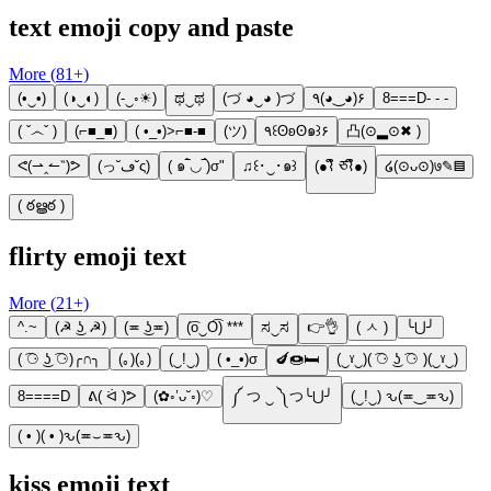
text emoji copy and paste
More (
81
+)
(•‿•)
(◑‿◐)
(-‿◦☀)
ಥ‿ಥ
(づ ◕‿◕ )づ
٩(◕‿◕)۶
8===D- - -
( ˇ෴ˇ )
(⌐■_■)
( •_•)>⌐■-■
(ツ)
٩꒰ʘʚʘ๑꒱۶
凸(⊙▂⊙✖ )
ᕙ(⇀‸↼‶)ᕗ
(っ˘ڡ˘ς)
( ๑‾̀◡‾́)σ"
♫꒰･‿･๑꒱
(●⌇ຶ ཅ⌇ຶ●)
໒(⊙ᴗ⊙)७✎▤
( ఠൠఠ )
flirty emoji text
More (
21
+)
^.~
(☭ ͜ʖ ☭)
(≖ ͜ʖ≖)
(͡o‿O͡) ***
ಸ‿ಸ
👉👌
( ㅅ )
╰⋃╯
( ͡⚆ ͜ʖ ͡⚆)╭∩╮
(｡)(｡)
(‿!‿)
( •_•)σ
🍆🍩🛏
(‿ˠ‿)( ͡⚆ ͜ʖ ͡⚆ )(‿ˠ‿)
8====D
ᕕ( ᐛ )ᕗ
(✿◦’ᴗ˘◦)♡
༼ つ ‿ ༽つ╰⋃╯
(‿!‿) ԅ(≖‿≖ԅ)
( • )( • )ԅ(≖⌣≖ԅ)
kiss emoji text