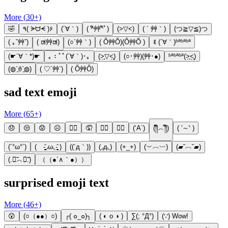
More (
30
+)
🤣
٩( ᗒᗨᗕ )۶
(´∀｀)
( ^ิ艸^ิﾟ)
(>▽<)
( ´ 艸｀)
(つ≧▽≦)つ
( ｡ˇ艸ˇ)
( ಡ艸ಡ)
(○´艸｀)
( Ŏ艸Ŏ)(Ŏ艸Ŏ )
ꉂ (´∀｀)ʱªʱªʱª
(☛´∀｀*)☛
｡：ﾟﾟ(´∀｀)･｡
(˃̣̣̥▽˂̣̣̥)
(○･艸)(艸･●)
ʱªʱªʱª(˃̣̣̥˂̣̣̥)
(◍´͈ꈊ`͈◍)
( ♡´艸`)
( Ŏ艸Ŏ)
sad text emoji
More (
65
+)
😞
😒
😟
☹
🤦‍♀️
🤦
🙍‍♀️
🙍‍♂️
(‘A`)
(༎ຶ︿༎ຶ)
( ′～‵ )
(´°ω°`)
( -̥̥̥̥̥̥̥̥̥̥̥̥̥̥̥̥̥̥̥̥̥̥̥̥̥᷄◞ω◟-̥̥̥̥̥̥̥̥̥̥̥̥̥̥̥̥̥̥̥̥̥̥̥̥̥᷅ )
((´д｀))
(◞д◟)
(+_+)
(︶︹︺)
(▰˘︹˘▰)
(.﹒︣︿﹒︣.)
（（●´∧｀●））
surprised emoji text
More (
46
+)
😲
(○（●●）○)
╭( ๐_๐)╮
( ◐ o ◑ )
∑(; °Д°)
(∵) Wow!