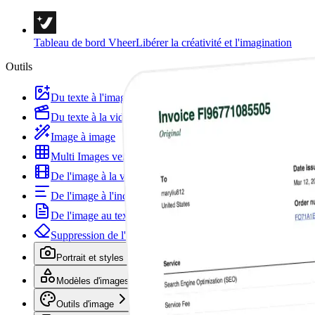
Tableau de bord Vheer
Libérer la créativité et l'imagination
Outils
Du texte à l'image
Du texte à la vidéo
Image à image
Multi Images vers Image
De l'image à la vidéo
De l'image à l'incitation
De l'image au texte
Suppression de l'arrière-plan
Portrait et styles
Modèles d'images
Outils d'image