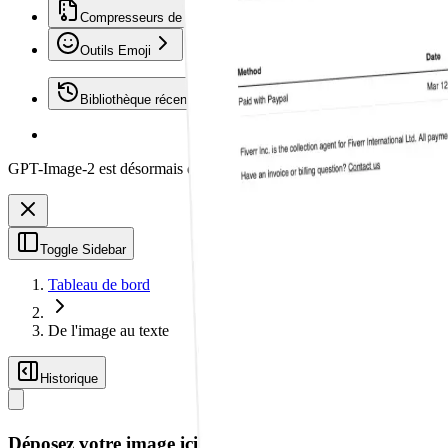
Compresseurs de fichiers
Outils Emoji
Bibliothèque récente
GPT-Image-2 est désormais disponible sur Vheer.
Commencez gratuit
Toggle Sidebar
Tableau de bord
De l'image au texte
Historique
Déposez votre image ici, ou cliquez pour la parcourir