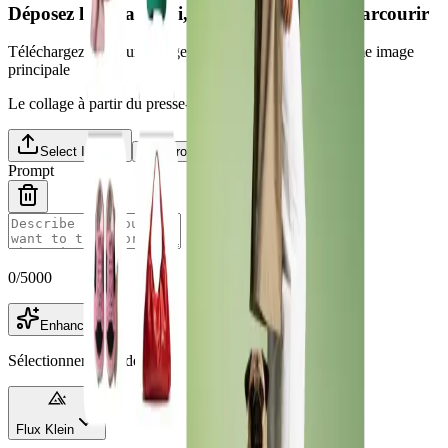
Déposez les images ici, ou cliquez pour les parcourir
Téléchargez plusieurs images et choisissez-en une comme image
principale
Le collage à partir du presse-papiers est pris en charge.
Select Images
Load from Library
Prompt
0
/
5000
Enhance
Sélectionner le modèle
Flux Klein