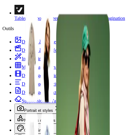
Tableau de bord Vheer
Libérer la créativité et l'imagination
Outils
Du texte à l'image
Du texte à la vidéo
Image à image
Multi Images vers Image
De l'image à la vidéo
De l'image à l'incitation
De l'image au texte
Suppression de l'arrière-plan
Portrait et styles
Modèles d'images
Outils d'image