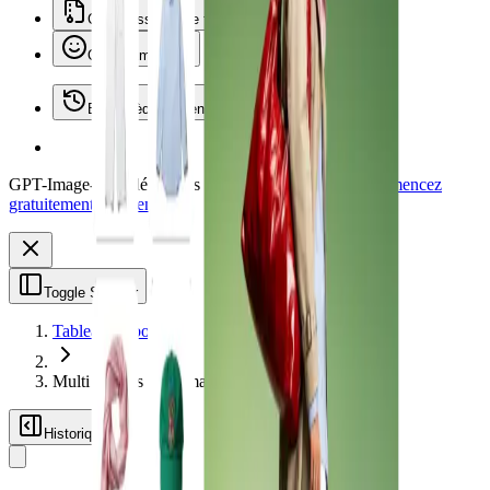
Compresseurs de fichiers
Outils Emoji
Bibliothèque récente
GPT-Image-2 est désormais disponible sur Vheer.
Commencez
gratuitement maintenant.
Toggle Sidebar
Tableau de bord
Multi Images vers Image
Historique