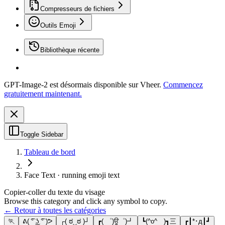
Compresseurs de fichiers
Outils Emoji
Bibliothèque récente
GPT-Image-2 est désormais disponible sur Vheer.
Commencez
gratuitement maintenant.
Toggle Sidebar
Tableau de bord
Face Text · running emoji text
Copier-coller du texte du visage
Browse this category and click any symbol to copy.
← Retour à toutes les catégories
🏃
ᕕ( ͡° ͜ʖ ͡° )ᕗ
┌( ಠ‿ಠ )┘
┏( ゜)ਊ゜)┛
┗(^o^ )┓三
┏┃*･д┃┛