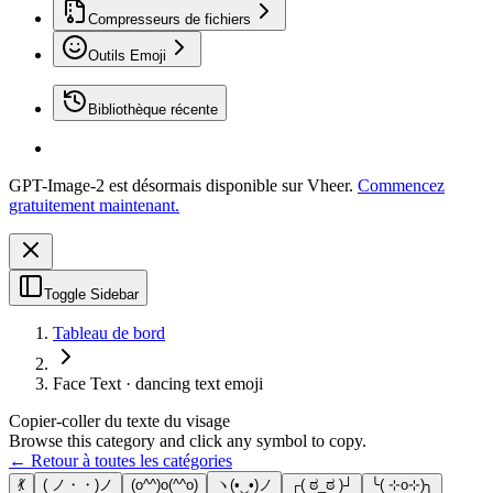
Compresseurs de fichiers
Outils Emoji
Bibliothèque récente
GPT-Image-2 est désormais disponible sur Vheer.
Commencez
gratuitement maintenant.
Toggle Sidebar
Tableau de bord
Face Text · dancing text emoji
Copier-coller du texte du visage
Browse this category and click any symbol to copy.
← Retour à toutes les catégories
💃
( ノ・・)ノ
(o^^)o(^^o)
ヽ(•‿•)ノ
┌( ಠ_ಠ )┘
╰( ⊹o⊹)╮