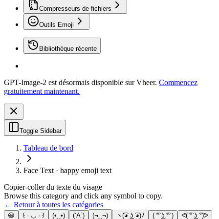
Compresseurs de fichiers
Outils Emoji
Bibliothèque récente
GPT-Image-2 est désormais disponible sur Vheer.
Commencez
gratuitement maintenant.
Toggle Sidebar
Tableau de bord
Face Text · happy emoji text
Copier-coller du texte du visage
Browse this category and click any symbol to copy.
← Retour à toutes les catégories
😀
꒰ · ◡ · ꒱
(•‿•)
(‘A`)
(¬‿¬)
ヽ(͡◕ ͜ʖ ͡◕)ﾉ
( ͡^ ͜ʖ ͡^ )
ᕙ( ͡° ͜ʖ ͡°)ᕗ