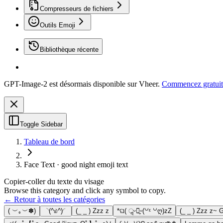
Compresseurs de fichiers
Outils Emoji
Bibliothèque récente
GPT-Image-2 est désormais disponible sur Vheer.
Commencez gratuit
Toggle Sidebar
Tableau de bord
Face Text · good night emoji text
Copier-coller du texte du visage
Browse this category and click any symbol to copy.
← Retour à toutes les catégories
( ︶｡︶✽)
◝(^௰^)◜
(_ _ ) Zzz z
*ଘ( ॢᵕ꒶̮ᵕ(꒡ᵋ ꒡ღ)zZ
(_ _ ) Zzz z~ 