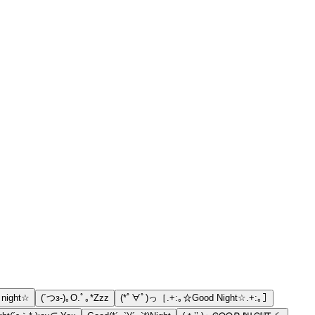
 night☆
(´つз-)｡O.ﾟ｡*Zzz
(*ﾟ∀ﾟ)っ［.+:｡☆Good Night☆.+:｡］