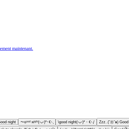
ement maintenant.
Good night
〜ɢᵒᵒᵈ ɴⁱᵍᵗʰ(ᵕᴗᵕ)*･☪︎·̩͙
\good night(ᵕᴗᵕ)*・☪︎·̩͙/
Zzz..(ˇ㉨ˇ๑) Good