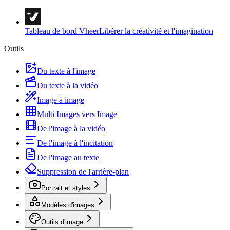
Tableau de bord Vheer
Libérer la créativité et l'imagination
Outils
Du texte à l'image
Du texte à la vidéo
Image à image
Multi Images vers Image
De l'image à la vidéo
De l'image à l'incitation
De l'image au texte
Suppression de l'arrière-plan
Portrait et styles
Modèles d'images
Outils d'image