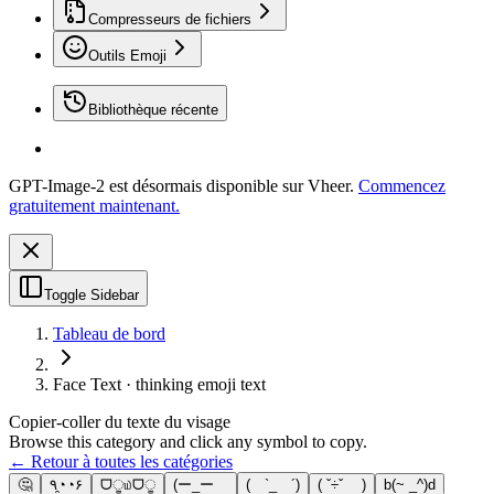
Compresseurs de fichiers
Outils Emoji
Bibliothèque récente
GPT-Image-2 est désormais disponible sur Vheer.
Commencez
gratuitement maintenant.
Toggle Sidebar
Tableau de bord
Face Text · thinking emoji text
Copier-coller du texte du visage
Browse this category and click any symbol to copy.
← Retour à toutes les catégories
🤔
٩◔̯◔۶
ᗜੂ௰ᗜੂ
(ー_ーゞ
( `_ゝ´)
( ˇ÷ˇ )
b(~ _^)d