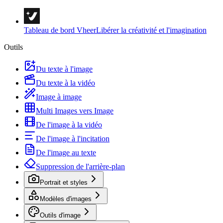
Tableau de bord Vheer
Libérer la créativité et l'imagination
Outils
Du texte à l'image
Du texte à la vidéo
Image à image
Multi Images vers Image
De l'image à la vidéo
De l'image à l'incitation
De l'image au texte
Suppression de l'arrière-plan
Portrait et styles
Modèles d'images
Outils d'image