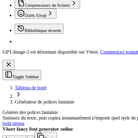
Compresseurs de fichiers
Outils Emoji
Bibliothèque récente
GPT-Image-2 est désormais disponible sur Vheer.
Commencez gratuit
Toggle Sidebar
Tableau de bord
Générateur de polices fantaisie
Générer des polices fantaisie
Saisissez du texte, puis copiez instantanément n'importe quel style de 
bold strong
𝐕𝐡𝐞𝐞𝐫 𝐟𝐚𝐧𝐜𝐲 𝐟𝐨𝐧𝐭 𝐠𝐞𝐧𝐞𝐫𝐚𝐭𝐨𝐫 𝐨𝐧𝐥𝐢𝐧𝐞