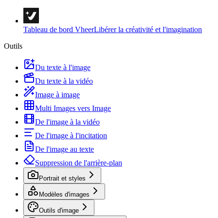
Tableau de bord Vheer
Libérer la créativité et l'imagination
Outils
Du texte à l'image
Du texte à la vidéo
Image à image
Multi Images vers Image
De l'image à la vidéo
De l'image à l'incitation
De l'image au texte
Suppression de l'arrière-plan
Portrait et styles
Modèles d'images
Outils d'image