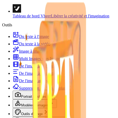
Tableau de bord Vheer
Libérer la créativité et l'imagination
Outils
Du texte à l'image
Du texte à la vidéo
Image à image
Multi Images vers Image
De l'image à la vidéo
De l'image à l'incitation
De l'image au texte
Suppression de l'arrière-plan
Portrait et styles
Modèles d'images
Outils d'image