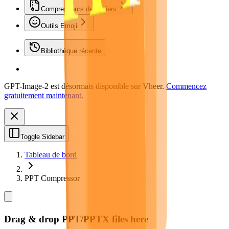
Compresseurs de fichiers
Outils Emoji
Bibliothèque récente
GPT-Image-2 est désormais disponible sur Vheer.
Commencez
gratuitement maintenant.
Toggle Sidebar
Tableau de bord
PPT Compressor
Drag & drop PPT/PPTX files here