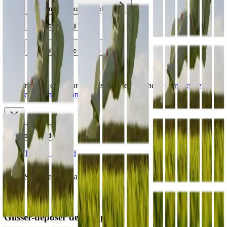
Compresseurs de fichiers
Outils Emoji
Bibliothèque récente
GPT-Image-2 est désormais disponible sur Vheer.
Commencez
gratuitement maintenant.
Toggle Sidebar
Tableau de bord
Séparateur d'images
Glisser-déposer des images ici