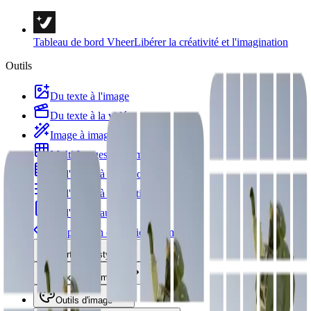
Tableau de bord Vheer
Libérer la créativité et l'imagination
Outils
Du texte à l'image
Du texte à la vidéo
Image à image
Multi Images vers Image
De l'image à la vidéo
De l'image à l'incitation
De l'image au texte
Suppression de l'arrière-plan
Portrait et styles
Modèles d'images
Outils d'image