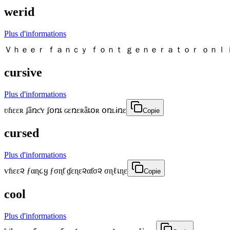
werid
Plus d'informations
Ｖｈｅｅｒ ｆａｎｃｙ ｆｏｎｔ ｇｅｎｅｒａｔｏｒ ｏｎｌ
cursive
Plus d'informations
ʋɦɛɛʀ ʄǟռƈʏ ʄօռȶ ɢɛռɛʀǟȶօʀ օռʟɨռɛ
Copie
cursed
Plus d'informations
ѵɦεε૨ ƒαɳ૮ყ ƒσɳƭ ɠεɳε૨αƭσ૨ σɳℓเɳε
Copie
cool
Plus d'informations