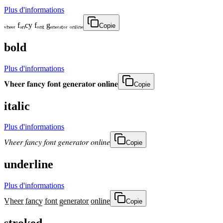
Plus d'informations
ᵥₕₑₑᵣ fₐₙcy fₒₙₜ gₑₙₑᵣₐₜₒᵣ ₒₙₗᵢₙₑ
Copie
bold
Plus d'informations
𝐕𝐡𝐞𝐞𝐫 𝐟𝐚𝐧𝐜𝐲 𝐟𝐨𝐧𝐭 𝐠𝐞𝐧𝐞𝐫𝐚𝐭𝐨𝐫 𝐨𝐧𝐥𝐢𝐧𝐞
Copie
italic
Plus d'informations
𝑉ℎ𝑒𝑒𝑟 𝑓𝑎𝑛𝑐𝑦 𝑓𝑜𝑛𝑡 𝑔𝑒𝑛𝑒𝑟𝑎𝑡𝑜𝑟 𝑜𝑛𝑙𝑖𝑛𝑒
Copie
underline
Plus d'informations
V̲h̲e̲e̲r̲ f̲a̲n̲c̲y̲ f̲o̲n̲t̲ g̲e̲n̲e̲r̲a̲t̲o̲r̲ o̲n̲l̲i̲n̲e̲
Copie