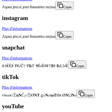
Λɥǝǝɹ ɟɐuɔʎ ɟouʇ ƃǝuǝɹɐʇoɹ ouןıuǝ
Copie
instagram
Plus d'informations
Λɥǝǝɹ ɟɐuɔʎ ɟouʇ ƃǝuǝɹɐʇoɹ ouןıuǝ
Copie
snapchat
Plus d'informations
ꃴꃅꍟꍟꋪ ꎇꍏꈤꉓꌩ ꎇꂦꈤ꓄ ꁅꍟꈤꍟꋪꍏ꓄ꂦꋪ ꂦꈤ꒒ꀤꈤꍟ
Copie
tikTok
Plus d'informations
v𝓱𝑒𝑒я ⓕ𝐚𝐍Ć𝔂 ⓕØ𝐍𝐓 𝕘𝑒𝐍𝑒я𝐚𝐓Øя Ø𝐍ᒪƗ𝐍𝑒
Copie
youTube