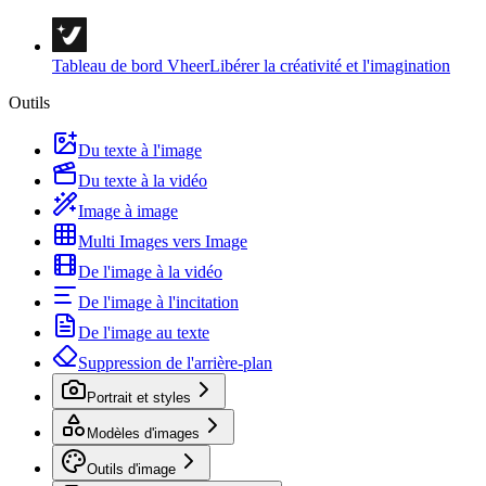
Tableau de bord Vheer
Libérer la créativité et l'imagination
Outils
Du texte à l'image
Du texte à la vidéo
Image à image
Multi Images vers Image
De l'image à la vidéo
De l'image à l'incitation
De l'image au texte
Suppression de l'arrière-plan
Portrait et styles
Modèles d'images
Outils d'image