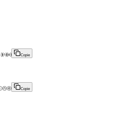
⒤⒩⒠
Copie
ⓘⓝⓔ
Copie