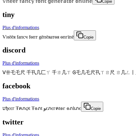
𝕍𝕙𝕖𝕖𝕣 𝕗𝕒𝕟𝕔𝕪 𝕗𝕠𝕟𝕥 𝕘𝕖𝕟𝕖𝕣𝕒𝕥𝕠𝕣 𝕠𝕟𝕝𝕚𝕟𝕖
Copie
tiny
Plus d'informations
Ѵнёёя fапcч fѳпт gёпёяатѳя ѳпгїпё
Copie
discord
Plus d'informations
ᐯ卄乇乇尺 千卂几匚ㄚ 千ㄖ几ㄒ Ꮆ乇几乇尺卂ㄒㄖ尺 ㄖ几ㄥ
facebook
Plus d'informations
שђєєг Ŧคภςא Ŧ๏ภt ﻮєภєгคt๏г ๏ภlเภє
Copie
twitter
Plus d'informations