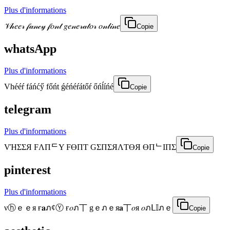
Plus d'informations
𝒱𝒽𝑒𝑒𝓇 𝒻𝒶𝓃𝒸𝓎 𝒻𝑜𝓃𝓉 𝑔𝑒𝓃𝑒𝓇𝒶𝓉𝑜𝓇 𝑜𝓃𝓁𝒾𝓃𝑒
Copie
whatsApp
Plus d'informations
Vhééŕ fáńćӳ főńt ǵéńéŕátőŕ őńĺíńé
Copie
telegram
Plus d'informations
VΉΣΣЯ FΛПᄃY FӨПƬ GΣПΣЯΛƬӨЯ ӨПᄂIПΣ
Copie
pinterest
Plus d'informations
νⓗｅｅя ғ𝐚ภ¢Ⓨ ғ𝑜ภ丅 gｅภｅя𝐚丅𝑜я 𝑜ภᒪ𝕀ภｅ
Copie