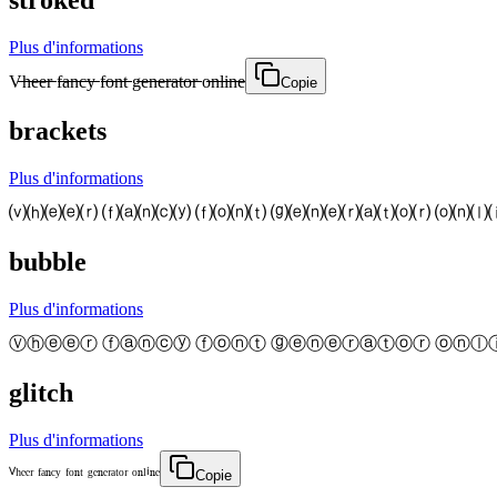
stroked
Plus d'informations
V̶̶h̶̶e̶̶e̶̶r̶̶ f̶̶a̶̶n̶̶c̶̶y̶̶ f̶̶o̶̶n̶̶t̶̶ g̶̶e̶̶n̶̶e̶̶r̶̶a̶̶t̶̶o̶̶r̶̶ o̶̶n̶̶l̶̶i̶̶n̶̶e̶̶
Copie
brackets
Plus d'informations
⒱⒣⒠⒠⒭ ⒡⒜⒩⒞⒴ ⒡⒪⒩⒯ ⒢⒠⒩⒠⒭⒜⒯⒪⒭ ⒪⒩⒧
bubble
Plus d'informations
Ⓥⓗⓔⓔⓡ ⓕⓐⓝⓒⓨ ⓕⓞⓝⓣ ⓖⓔⓝⓔⓡⓐⓣⓞⓡ ⓞⓝⓛ
glitch
Plus d'informations
ⱽʰᵉᵉʳ ᶠᵃⁿᶜʸ ᶠᵒⁿᵗ ᵍᵉⁿᵉʳᵃᵗᵒʳ ᵒⁿˡⁱⁿᵉ
Copie