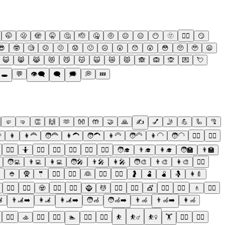
🤭
🫢
🫣
🤫
🤔
🫡
🤐
🤨
😐
😑
😶
🫥
😶‍🌫️
😏
😎
🤓
🧐
😕
🫤
😟
🙁
☹
😮
😯
😲
😳
🥺
🥹
😦
😺
😸
😹
😻
😼
😽
🙀
😿
😾
🙈
🙉
🙊
💌
💘
🕳
💬
👁️‍🗨️
🗨
🗯
💭
💤
🤛
🤜
👏
🙌
🫶
👐
🤲
🤝
🙏
✍
💅
🤳
💪
🦾
🦿

👩
👩‍🦰
🧑‍🦰
👩‍🦱
🧑‍🦱
👩‍🦳
🧑‍🦳
👩‍🦲
🧑‍🦲
👱‍♀️
👱‍♂️
🤦‍♀️
🤷
🤷‍♂️
🤷‍♀️
🧑‍⚕️
👨‍⚕️
👩‍⚕️
🧑‍🎓
👨‍🎓
👩‍🎓
🧑‍🏫
👨‍🏫
🧑‍💻
👨‍💻
👩‍💻
🧑‍🎤
👨‍🎤
👩‍🎤
🧑‍🎨
👨‍🎨
👩‍🎨
🧑‍✈️
️
👲
🧕
🤵
🤵‍♂️
🤵‍♀️
👰
👰‍♂️
👰‍♀️
🤰
🫃
🫄
🤱
👩‍🍼
🧞‍♂️
🧞‍♀️
🧟
🧟‍♂️
🧟‍♀️
🧌
💆
💆‍♂️
💆‍♀️
💇
💇‍♂️
💇‍♀️
🚶
🚶‍♂️
🦼
👨‍🦼‍➡️
👩‍🦼
👩‍🦼‍➡️
🧑‍🦽
🧑‍🦽‍➡️
👨‍🦽
👨‍🦽‍➡️
👩‍🦽
🏄‍♀️
🚣
🚣‍♂️
🚣‍♀️
🏊
🏊‍♂️
🏊‍♀️
⛹
⛹️‍♂️
⛹️‍♀️
🏋
🏋️‍♂️
🏋️‍♀️