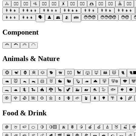
🚴
🚴‍♂️
🚴‍♀️
🚵
🚵‍♂️
🚵‍♀️
🤸
🤸‍♂️
🤸‍♀️
🤼
🤼‍♂️
🤼‍♀️
🤽
🤽‍♂️
👨‍👩‍👧
👨‍👩‍👧‍👦
👨‍👩‍👦‍👦
👨‍👩‍👧‍👧
👨‍👨‍👦
👨‍👨‍👧
👨‍👨‍👧‍👦
👩‍👧‍👦
👩‍👧‍👧
🗣
👤
👥
🫂
👪
🧑‍🧑‍🧒
🧑‍🧑‍🧒‍🧒
🧑‍🧒

Component
🦰
🦱
🦳
🦲
Animals & Nature
🐵
🐒
🦍
🦧
🐶
🐕
🦮
🐕‍🦺
🐩
🐺
🦊
🦝
🐱
🐈
🐈‍
🦛
🐭
🐁
🐀
🐹
🐰
🐇
🐿
🦫
🦔
🦇
🐻
🐻‍❄️
🐨
🐼
🐊
🐢
🦎
🐍
🐲
🐉
🦕
🦖
🐳
🐋
🐬
🦭
🐟
🐠
🐡
🏵
🌹
🥀
🌺
🌻
🌼
🌷
🪻
🌱
🪴
🌲
🌳
🌴
🌵
🌾
Food & Drink
🍇
🍈
🍉
🍊
🍋
🍋‍🟩
🍌
🍍
🥭
🍎
🍏
🍐
🍑
🍒
🍓
🥞
🧇
🧀
🍖
🍗
🥩
🥓
🍔
🍟
🍕
🌭
🥪
🌮
🌯
🫔