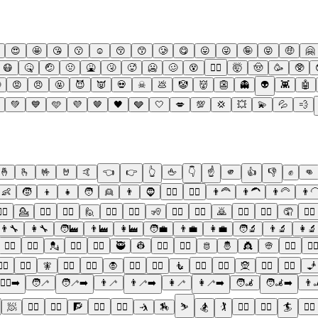
😍
🤩
😘
😗
☺
😚
😙
🥲
😋
😛
😜
🤪
😝
🤑
🤗
😷
🤒
🤕
🤢
🤮
🤧
🥵
🥶
🥴
😵
😵‍💫
🤯
🤠
🥳
🥸

😡
😠
🤬
😈
👿
💀
☠
💩
🤡
👹
👺
👻
👽
👾
🤖
💚
💙
🩵
💜
🤎
🖤
🩶
🤍
💋
💯
💢
💥
💫
💦
💨
🤞
🫰
🤟
🤘
🤙
👈
👉
👆
🖕
👇
☝
🫵
👍
👎
✊
👊
👶
🧒
👦
👧
🧑
👱
👨
🧔
🧔‍♂️
🧔‍♀️
👨‍🦰
👨‍🦱
👨‍🦳
👨‍
‍♀️
💁
💁‍♂️
💁‍♀️
🙋
🙋‍♂️
🙋‍♀️
🧏
🧏‍♂️
🧏‍♀️
🙇
🙇‍♂️
🙇‍♀️
🤦
🤦‍♂️
👨‍🔧
👩‍🔧
🧑‍🏭
👨‍🏭
👩‍🏭
🧑‍💼
👨‍💼
👩‍💼
🧑‍🔬
👨‍🔬
👩‍🔬
🕵️‍♂️
🕵️‍♀️
💂
💂‍♂️
💂‍♀️
🥷
👷
👷‍♂️
👷‍♀️
🫅
🤴
👸
👳
👳‍♂️
👳‍♀
‍♂️
🧙‍♀️
🧚
🧚‍♂️
🧚‍♀️
🧛
🧛‍♂️
🧛‍♀️
🧜
🧜‍♂️
🧜‍♀️
🧝
🧝‍♂️
🧝‍♀️
🧞
🧎‍♂️‍➡️
🧑‍🦯
🧑‍🦯‍➡️
👨‍🦯
👨‍🦯‍➡️
👩‍🦯
👩‍🦯‍➡️
🧑‍🦼
🧑‍🦼‍➡️
👨‍
🧖
🧖‍♂️
🧖‍♀️
🧗
🧗‍♂️
🧗‍♀️
🤺
🏇
⛷
🏂
🏌
🏌️‍♂️
🏌️‍♀️
🏄
🏄‍♂️