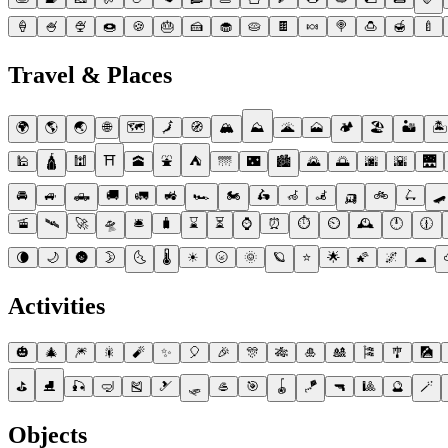
🍦
🍧
🍨
🍩
🍪
🎂
🍰
🧁
🥧
🍫
🍬
🍭
🍮
🍯
🍼
Travel & Places
🌍
🌎
🌏
🌐
🗺
🗾
🧭
🏔
⛰
🌋
🗻
🏕
🏖
🏜
🏝
🕌
🛕
🕍
⛩
🕋
⛲
⛺
🌁
🌃
🏙
🌄
🌅
🌆
🌇
🌉
🚘
🚙
🛻
🚚
🚛
🚜
🏎
🏍
🛵
🦽
🦼
🛺
🚲
🛴
🛹
🚡
🛰
🚀
🛸
🛎
🧳
⌛
⏳
⌚
⏰
⏱
⏲
🕰
🕛
🕧
🌘
🌙
🌚
🌛
🌜
🌡
☀
🌝
🌞
🪐
⭐
🌟
🌠
🌌
☁
Activities
🎃
🎄
🎆
🎇
🧨
✨
🎈
🎉
🎊
🎋
🎍
🎎
🎏
🎐
🎑
⛳
⛸
🎣
🤿
🎽
🎿
🛷
🥌
🎯
🪀
🪁
🔫
🎱
🔮
🪄
Objects