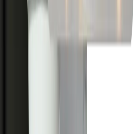
Il n'y a pas d'installation ni d'inscription. Vheer fonctionne
entièrement en ligne - ouvrez votre navigateur, téléchargez votre
image et commencez à créer.
Puis-je ajuster les dimensions de la sortie ?
Absolument. Choisissez parmi plusieurs rapports d'aspect pour vous
adapter aux posts sur les médias sociaux, aux bannières marketing,
aux fonds d'écran de téléphone ou aux mises en page prêtes à être