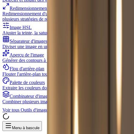
Redimensionnement d'image
Redimensionnement d'une image unique ou d'un lot d'images avec
plusieurs stratégies de redimensionnement
Image HSL
Ajuster la teinte, la saturation et la luminosité
Séparateur d'images
Diviser une image en une grille
Aperçu de l'image
Générer des contours à partir d'images
Flou d'arrière-plan
Flouter l'arrière-plan tout en gardant le sujet clair
Palette de couleurs
Extraire les couleurs dominantes des images
Combinateur d'images
Combiner plusieurs images côte à côte ou empilées
Voir tous
Outils d'image
Menu à bascule