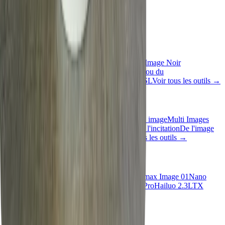
English
Outils rapides
Inversion d'image
Niveaux de gris de l'image
Image Noir
Blanc
Retournement d'image
Flou artistique
Flou du
visage
Redimensionnement d'image
Image HSL
Voir tous les outils
→
Outils d'IA
Du texte à l'image
Du texte à la vidéo
Image à image
Multi Images
vers Image
De l'image à la vidéo
De l'image à l'incitation
De l'image
au texte
Suppression de l'arrière-plan
Voir tous les outils
→
Modèles d'IA
SeeDream V4
Vheer Quality
Flux Klein
Minimax Image 01
Nano
Banana 2
Nano Banana Pro
SeeDance V1.5 Pro
Hailuo 2.3
LTX
Video 2.3
Sora 2
Veo3.1
Tous les modèles
→
Entreprise