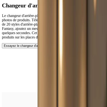
Changeur
d'arrière-plan AI
Le changeur d'arrière-plan de Vheer facilite la création de superbes
photos de produits. Téléchargez votre image, choisissez parmi plus
de 20 styles d'arrière-plan, tels que Studio, Outdoor, Lifestyle ou
Fantasy, ajoutez un message et obtenez un arrière-plan transformé en
quelques secondes. Cet outil est idéal pour renforcer l'attrait des
produits sur les places de marché internationales.
Essayez le changeur d'arrière-plan