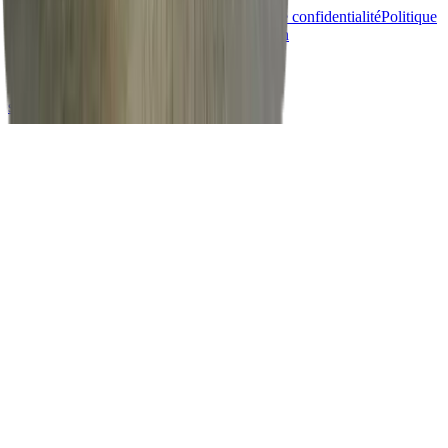
Tarification
Tableau de bord
Blog
Politique de confidentialité
Politique
en matière de cookies
Conditions d'utilisation
©
2026
Vheer.
Tous droits réservés.
support@vheer.com