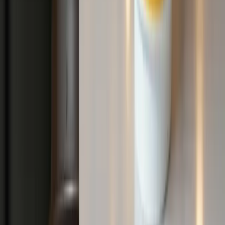
Vous pouvez choisir parmi plus de 20 options sélectionnées pour
répondre à tous les besoins créatifs, y compris des décors d'intérieur,
des panoramas extérieurs, des toiles de fond minimalistes, des scènes
de vacances festives, des mondes fantastiques, des looks vintage, et
bien plus encore.
Conservez-vous mes images ou mes idées originales ?