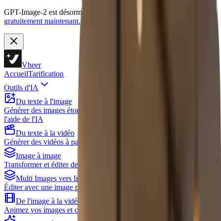
GPT-Image-2 est désormais disponible sur Vheer.
Commencez
gratuitement maintenant.
Vheer
Accueil
Tarification
Outils d'IA
Du texte à l'image
Générer des images étonnantes à partir de descriptions textuelles à
l'aide de l'IA
Du texte à la vidéo
Générer des vidéos à partir de descriptions textuelles à l'aide de l'IA
Image à image
Transformer et éditer des images avec l'aide de l'IA
Multi Images vers Image
Éditer avec une image principale et plusieurs références
De l'image à la vidéo
Animez vos images et créez des vidéos