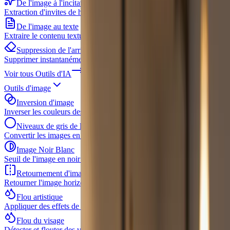
De l'image à l'incitation
Extraction d'invites de haute qualité à partir d'images existantes
De l'image au texte
Extraire le contenu textuel des images avec l'OCR
Suppression de l'arrière-plan
Supprimer instantanément les arrière-plans des images
Voir tous
Outils d'IA
Outils d'image
Inversion d'image
Inverser les couleurs des images dans le navigateur
Niveaux de gris de l'image
Convertir les images en niveaux de gris
Image Noir Blanc
Seuil de l'image en noir et blanc pur
Retournement d'image
Retourner l'image horizontalement et verticalement
Flou artistique
Appliquer des effets de flou aux images sélectionnées
Flou du visage
Détecter et flouter des visages sélectionnés dans une seule image