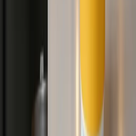
Qu'est-ce que l'AI Background Changer de Vheer ?
Vheer's AI Background Changer est un outil basé sur un navigateur
qui remplace automatiquement l'arrière-plan de votre photo par l'un
des plus de 20 styles professionnels - téléchargez, demandez et
partez. Aucun masquage ou modification manuelle n'est nécessaire.
Quels types de styles puis-je appliquer ?