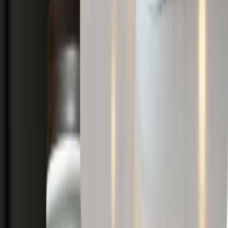
Non. Tous les traitements sont effectués directement dans votre
navigateur : vos fichiers sources et vos invites créatives ne quittent
jamais votre appareil. Les images traitées sont supprimées chaque
jour à une heure définie.
Dois-je installer quelque chose ?