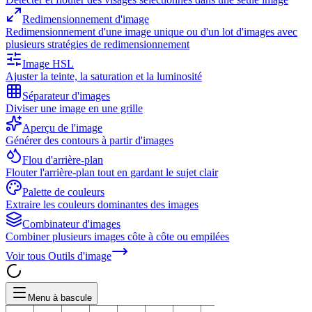
Redimensionnement d'image
Redimensionnement d'une image unique ou d'un lot d'images avec
plusieurs stratégies de redimensionnement
Image HSL
Ajuster la teinte, la saturation et la luminosité
Séparateur d'images
Diviser une image en une grille
Aperçu de l'image
Générer des contours à partir d'images
Flou d'arrière-plan
Flouter l'arrière-plan tout en gardant le sujet clair
Palette de couleurs
Extraire les couleurs dominantes des images
Combinateur d'images
Combiner plusieurs images côte à côte ou empilées
Voir tous
Outils d'image
Menu à bascule