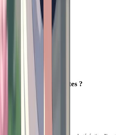
Prêt
à créer sans limites ?
Commencer gratuitement
Pied de page
Vheer