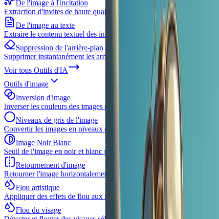
De l'image à l'incitation
Extraction d'invites de haute qualité à partir d'images existantes
De l'image au texte
Extraire le contenu textuel des images avec l'OCR
Suppression de l'arrière-plan
Supprimer instantanément les arrière-plans des images
Voir tous
Outils d'IA
Outils d'image
Inversion d'image
Inverser les couleurs des images dans le navigateur
Niveaux de gris de l'image
Convertir les images en niveaux de gris
Image Noir Blanc
Seuil de l'image en noir et blanc pur
Retournement d'image
Retourner l'image horizontalement et verticalement
Flou artistique
Appliquer des effets de flou aux images sélectionnées
Flou du visage
Détecter et flouter des visages sélectionnés dans une seule image