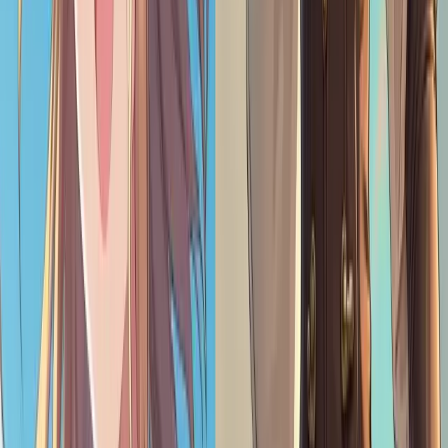
Comment fonctionne le générateur d'art AI Loli ?
Rien de plus simple ! Il vous suffit d'entrer votre texte, de choisir un
style (comme kawaii, fantasy ou steampunk), de sélectionner le ratio
de sortie et de cliquer sur "Générer". Notre IA transformera
instantanément le texte en fille loli animée en fonction de votre saisie
!
Puis-je créer des œuvres d'art Loli pour mon profil de média social ?