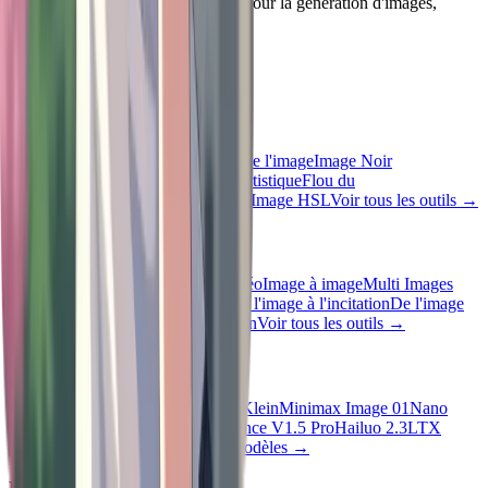
Outils créatifs professionnels d'IA pour la génération d'images,
l'édition et la productivité.
English
Outils rapides
Inversion d'image
Niveaux de gris de l'image
Image Noir
Blanc
Retournement d'image
Flou artistique
Flou du
visage
Redimensionnement d'image
Image HSL
Voir tous les outils
→
Outils d'IA
Du texte à l'image
Du texte à la vidéo
Image à image
Multi Images
vers Image
De l'image à la vidéo
De l'image à l'incitation
De l'image
au texte
Suppression de l'arrière-plan
Voir tous les outils
→
Modèles d'IA
SeeDream V4
Vheer Quality
Flux Klein
Minimax Image 01
Nano
Banana 2
Nano Banana Pro
SeeDance V1.5 Pro
Hailuo 2.3
LTX
Video 2.3
Sora 2
Veo3.1
Tous les modèles
→