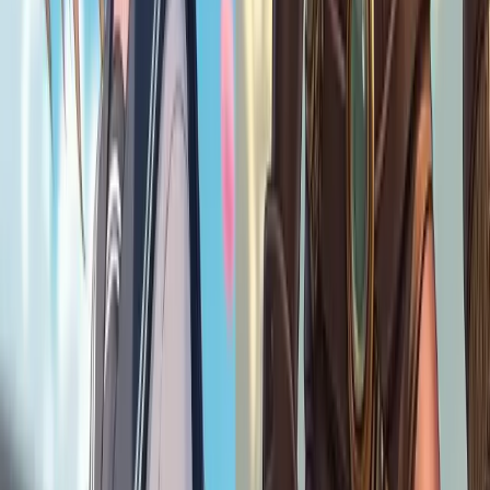
Oui ! L'utilisation de notre outil est entièrement gratuite. Pas de frais
cachés, pas d'abonnement ! Il te suffit de saisir tes idées et de créer
de magnifiques œuvres d'art loli quand tu le souhaites.
Puis-je personnaliser ma création Loli Art ?
Absolument ! Vous pouvez affiner vos résultats en ajustant l'invite,
en sélectionnant différents styles d'art et en choisissant votre rapport