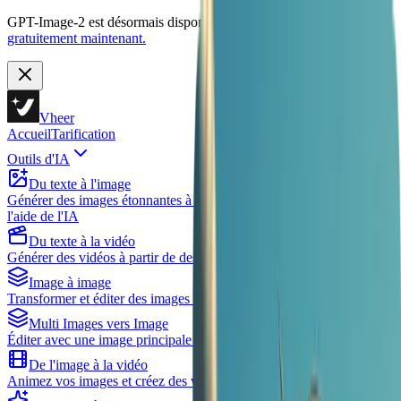
GPT-Image-2 est désormais disponible sur Vheer.
Commencez
gratuitement maintenant.
Vheer
Accueil
Tarification
Outils d'IA
Du texte à l'image
Générer des images étonnantes à partir de descriptions textuelles à
l'aide de l'IA
Du texte à la vidéo
Générer des vidéos à partir de descriptions textuelles à l'aide de l'IA
Image à image
Transformer et éditer des images avec l'aide de l'IA
Multi Images vers Image
Éditer avec une image principale et plusieurs références
De l'image à la vidéo
Animez vos images et créez des vidéos