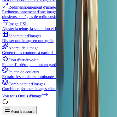
Redimensionnement d'image
Redimensionnement d'une image unique ou d'un lot d'images avec
plusieurs stratégies de redimensionnement
Image HSL
Ajuster la teinte, la saturation et la luminosité
Séparateur d'images
Diviser une image en une grille
Aperçu de l'image
Générer des contours à partir d'images
Flou d'arrière-plan
Flouter l'arrière-plan tout en gardant le sujet clair
Palette de couleurs
Extraire les couleurs dominantes des images
Combinateur d'images
Combiner plusieurs images côte à côte ou empilées
Voir tous
Outils d'image
Menu à bascule