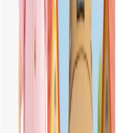
dessiner Labubu dans différentes tenues et couleurs.
Dois-je saisir des invites pour générer l'image de Labubu ?
Non, ce n'est pas nécessaire. Vheer inclut déjà des modèles et des
styles faciles à utiliser pour Labubu. Vous pouvez créer des images
en quelques clics, sans aucune aide.
Quelles photos dois-je télécharger pour obtenir le meilleur résultat ?