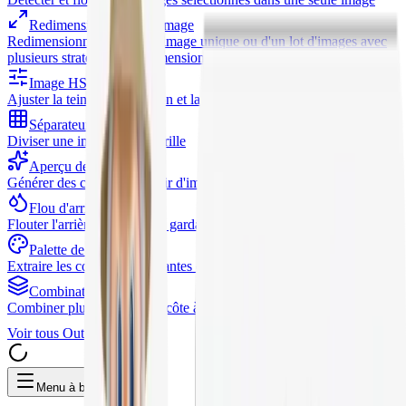
Redimensionnement d'image
Redimensionnement d'une image unique ou d'un lot d'images avec
plusieurs stratégies de redimensionnement
Image HSL
Ajuster la teinte, la saturation et la luminosité
Séparateur d'images
Diviser une image en une grille
Aperçu de l'image
Générer des contours à partir d'images
Flou d'arrière-plan
Flouter l'arrière-plan tout en gardant le sujet clair
Palette de couleurs
Extraire les couleurs dominantes des images
Combinateur d'images
Combiner plusieurs images côte à côte ou empilées
Voir tous
Outils d'image
Menu à bascule