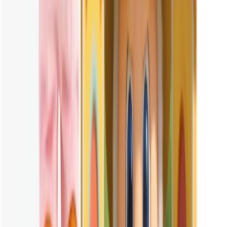
Puis-je créer un Labubu rose avec Vheer ?
Oui, c'est possible. Le Labubu maker de Vheer vous permet de
jouer avec les couleurs des vêtements sans effort. Essayez le rose ou
n'importe quelle couleur que vous aimez, et regardez le look de
votre poupée se transformer instantanément.
Puis-je utiliser les images d'AI Labubu à des fins commerciales ?