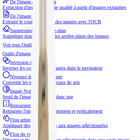
De l'image à l'incitation
Extraction d'invites de haute qualité à partir d'images existantes
De l'image au texte
Extraire le contenu textuel des images avec l'OCR
Suppression de l'arrière-plan
Supprimer instantanément les arrière-plans des images
Voir tous
Outils d'IA
Outils d'image
Inversion d'image
Inverser les couleurs des images dans le navigateur
Niveaux de gris de l'image
Convertir les images en niveaux de gris
Image Noir Blanc
Seuil de l'image en noir et blanc pur
Retournement d'image
Retourner l'image horizontalement et verticalement
Flou artistique
Appliquer des effets de flou aux images sélectionnées
Flou du visage
Détecter et flouter des visages sélectionnés dans une seule image