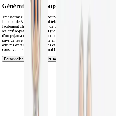
Générateur
de poupées Labubu AI
Transformez vos photos de poupées Labubu avec le générateur AI
Labubu de Vheer. En un seul téléchargement, vous pouvez
facilement changer les styles de vêtements, les couleurs des tenues et
les arrière-plans des photos. Que vous souhaitiez habiller Labubu
d'un pyjama mignon, d'une tenue de vacances ou le placer dans un
pays de rêve, tout est possible en quelques secondes. Créez des
œuvres d'art Labubu créatives et en haute résolution tout en
conservant son charme original !
Personnaliser la poupée Labubu maintenant