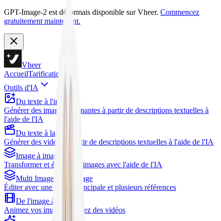
GPT-Image-2 est désormais disponible sur Vheer.
Commencez
gratuitement maintenant.
Vheer
Accueil
Tarification
Outils d'IA
Du texte à l'image
Générer des images étonnantes à partir de descriptions textuelles à
l'aide de l'IA
Du texte à la vidéo
Générer des vidéos à partir de descriptions textuelles à l'aide de l'IA
Image à image
Transformer et éditer des images avec l'aide de l'IA
Multi Images vers Image
Éditer avec une image principale et plusieurs références
De l'image à la vidéo
Animez vos images et créez des vidéos