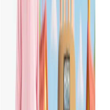
Qu'est-ce que Popmart Labubu ?
Labubu est un personnage populaire de la série de jouets à
collectionner Pop Mart, connu pour son air espiègle, ses grands
yeux et sa fourrure sauvage. Les fans adorent personnaliser et